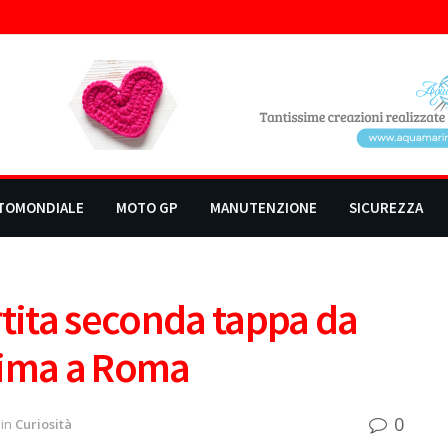
TOMONDIALE
MOTO GP
MANUTENZIONE
SICUREZZA
rtita seconda tappa da
tima a Roma
0
in
Curiosità