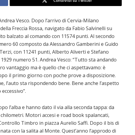
Condividi su Twitter
 Andrea Vesco. Dopo l’arrivo di Cervia-Milano
 della Freccia Rossa, navigato da Fabio Salvinelli su
ito balzato al comando con 11574 punti. Al secondo
 numero 60 composto da Alessandro Gamberini e Guido
Terzi, con 11241 punti, Alberto Aliverti e Stefano
l 1929 numero 51. Andrea Vesco: “Tutto sta andando
ero vantaggio ma è quello che ci aspettavamo: è
po il primo giorno con poche prove a disposizione.
e, l’auto sta rispondendo bene. Bene anche l’aspetto
 eccessivo”.
po l’alba e hanno dato il via alla seconda tappa: da
chilometri. Motori accesi e road book spalancati,
ntrollo Timbro in piazza Aurelio Saffi. Dopo il bis di
nata con la salita al Monte. Quest’anno l’approdo di