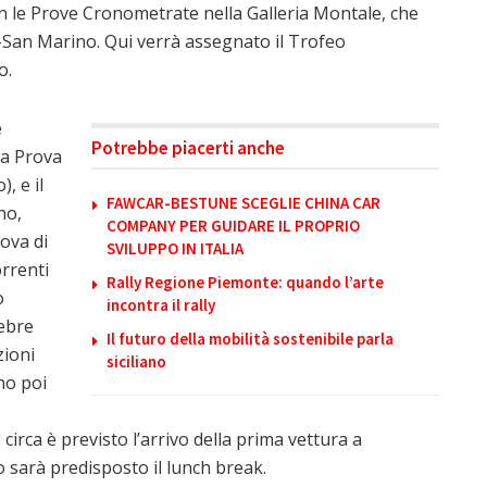
n le Prove Cronometrate nella Galleria Montale, che
ni-San Marino. Qui verrà assegnato il Trofeo
o.
e
Potrebbe piacerti anche
ma Prova
, e il
FAWCAR-BESTUNE SCEGLIE CHINA CAR
no,
COMPANY PER GUIDARE IL PROPRIO
rova di
SVILUPPO IN ITALIA
rrenti
Rally Regione Piemonte: quando l’arte
o
incontra il rally
lebre
Il futuro della mobilità sostenibile parla
zioni
siciliano
nno poi
circa è previsto l’arrivo della prima vettura a
sarà predisposto il lunch break.