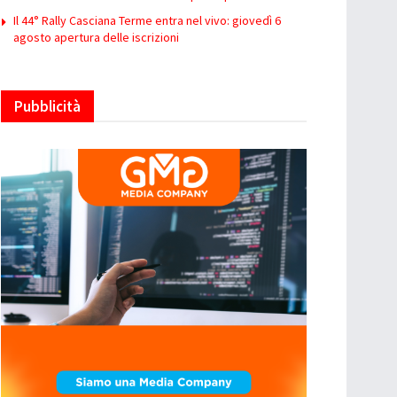
Il 44° Rally Casciana Terme entra nel vivo: giovedì 6
agosto apertura delle iscrizioni
Pubblicità