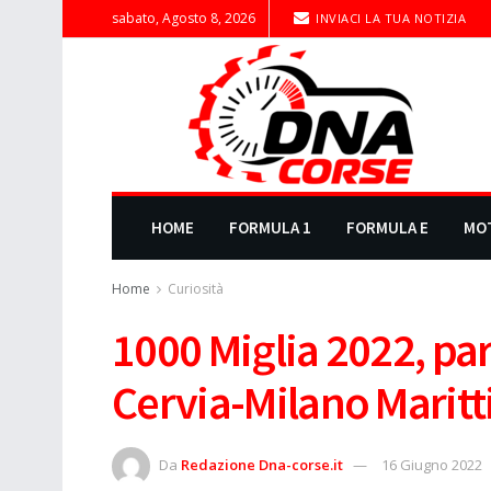
sabato, Agosto 8, 2026
INVIACI LA TUA NOTIZIA
HOME
FORMULA 1
FORMULA E
MO
Home
Curiosità
1000 Miglia 2022, pa
Cervia-Milano Marit
Da
Redazione Dna-corse.it
16 Giugno 2022