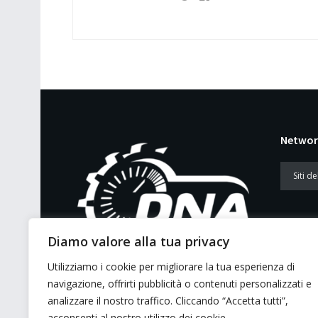
Networ
Diamo valore alla tua privacy
Utilizziamo i cookie per migliorare la tua esperienza di
E’ un portale di news ai sensi del D.L.
navigazione, offrirti pubblicità o contenuti personalizzati e
7/5/2001 n. 62
analizzare il nostro traffico. Cliccando “Accetta tutti”,
acconsenti al nostro utilizzo dei cookie.