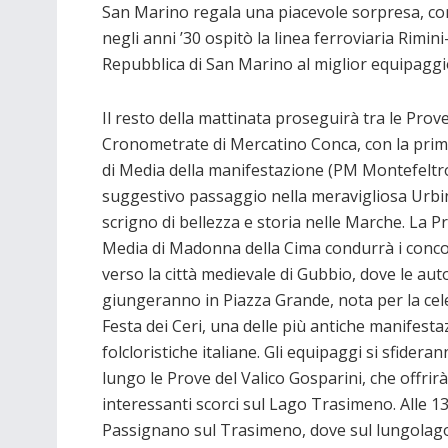
San Marino regala una piacevole sorpresa, co
negli anni ’30 ospitò la linea ferroviaria Rimi
Repubblica di San Marino al miglior equipaggi
Il resto della mattinata proseguirà tra le Prov
Cronometrate di Mercatino Conca, con la pri
di Media della manifestazione (PM Montefeltro)
suggestivo passaggio nella meravigliosa Urbi
scrigno di bellezza e storia nelle Marche. La P
Media di Madonna della Cima condurrà i conco
verso la città medievale di Gubbio, dove le aut
giungeranno in Piazza Grande, nota per la ce
Festa dei Ceri, una delle più antiche manifesta
folcloristiche italiane. Gli equipaggi si sfidera
lungo le Prove del Valico Gosparini, che offrirà
interessanti scorci sul Lago Trasimeno. Alle 13 
Passignano sul Trasimeno, dove sul lungolago 