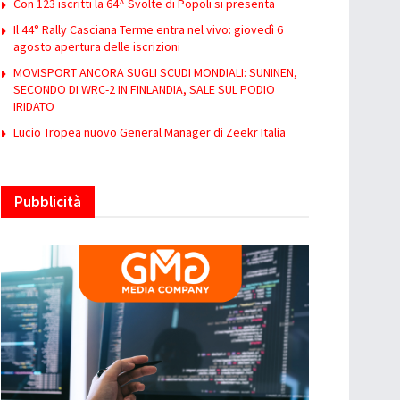
Con 123 iscritti la 64^ Svolte di Popoli si presenta
Il 44° Rally Casciana Terme entra nel vivo: giovedì 6
agosto apertura delle iscrizioni
MOVISPORT ANCORA SUGLI SCUDI MONDIALI: SUNINEN,
SECONDO DI WRC-2 IN FINLANDIA, SALE SUL PODIO
IRIDATO
Lucio Tropea nuovo General Manager di Zeekr Italia
Pubblicità