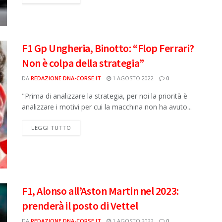
F1 Gp Ungheria, Binotto: “Flop Ferrari?
Non è colpa della strategia”
DA
REDAZIONE DNA-CORSE.IT
1 AGOSTO 2022
0
"Prima di analizzare la strategia, per noi la priorità è
analizzare i motivi per cui la macchina non ha avuto...
DETAILS
LEGGI TUTTO
F1, Alonso all’Aston Martin nel 2023:
prenderà il posto di Vettel
DA
REDAZIONE DNA-CORSE.IT
1 AGOSTO 2022
0