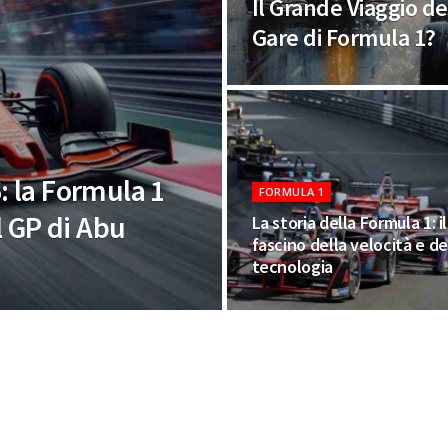
Il Grande Viaggio de
Gare di Formula 1?
6: la Formula 1
FORMULA 1
l GP di Abu
La storia della Formula 1: il
fascino della velocità e de
tecnologia