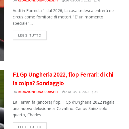
DA
REDAZIONE DNA-CORSE.IT
26 AGOSTO 2022
0
Audi in Formula 1 dal 2026, la casa tedesca entrerà nel
circus come fornitore di motori. "E' un momento
speciale",...
DETAILS
LEGGI TUTTO
F1 Gp Ungheria 2022, flop Ferrari: di chi
la colpa? Sondaggio
DA
REDAZIONE DNA-CORSE.IT
2 AGOSTO 2022
0
La Ferrari fa (ancora) flop. Il Gp d’Ungheria 2022 regala
una nuova delusione al Cavallino. Carlos Sainz solo
quarto, Charles...
DETAILS
LEGGI TUTTO