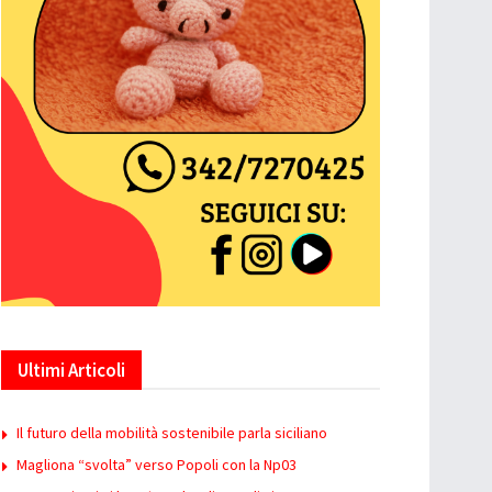
Ultimi Articoli
Il futuro della mobilità sostenibile parla siciliano
Magliona “svolta” verso Popoli con la Np03