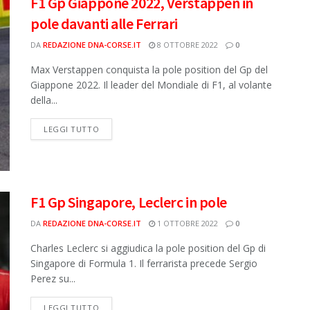
F1 Gp Giappone 2022, Verstappen in
pole davanti alle Ferrari
DA
REDAZIONE DNA-CORSE.IT
8 OTTOBRE 2022
0
Max Verstappen conquista la pole position del Gp del
Giappone 2022. Il leader del Mondiale di F1, al volante
della...
DETAILS
LEGGI TUTTO
F1 Gp Singapore, Leclerc in pole
DA
REDAZIONE DNA-CORSE.IT
1 OTTOBRE 2022
0
Charles Leclerc si aggiudica la pole position del Gp di
Singapore di Formula 1. Il ferrarista precede Sergio
Perez su...
DETAILS
LEGGI TUTTO