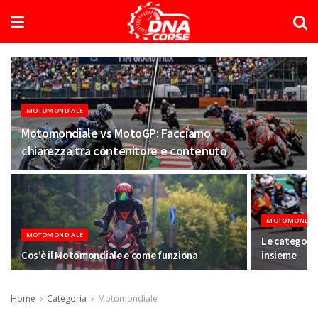
MOTOMONDIALE
Motomondiale vs MotoGP: Facciamo
chiarezza tra contenitore e contenuto
MOTOMONDIA
MOTOMONDIALE
Le categori
Cos’è il Motomondiale e come funziona
insieme
Home
Categoria
Motomondiale