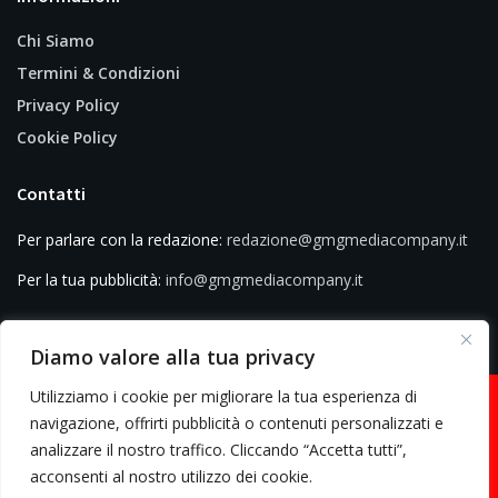
Chi Siamo
Termini & Condizioni
Privacy Policy
Cookie Policy
Contatti
Per parlare con la redazione:
redazione@gmgmediacompany.it
Per la tua pubblicità:
info@gmgmediacompany.it
Diamo valore alla tua privacy
Utilizziamo i cookie per migliorare la tua esperienza di
navigazione, offrirti pubblicità o contenuti personalizzati e
analizzare il nostro traffico. Cliccando “Accetta tutti”,
© 2026 GMG Media Company Di Mossutti Gianluca | Sede legale: Corso
acconsenti al nostro utilizzo dei cookie.
Umberto Maddalena 25 - Cap 83030 - Venticano (AV) | P.IVA: