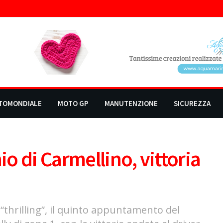
TOMONDIALE
MOTO GP
MANUTENZIONE
SICUREZZA
o di Carmellino, vittoria
e “thrilling”, il quinto appuntamento del