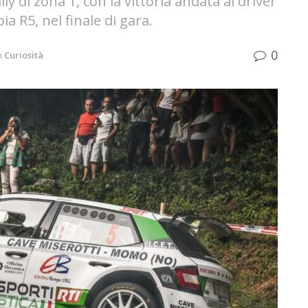
ly di zona 1, con la vittoria andata al driver
a R5, nel finale di gara.
0
n
Curiosità