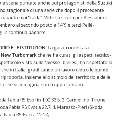
ma scena puntate anche sui protagonisti della
Suzuki
ound stagionale di una serie che dopo il precedente
a quanto mai “calda”. Vittoria sicura per Alessandro
ombaro al secondo posto a 14”9 e terzi Pellé-
gi in continua bagarre.
IO E LE ISTITUZIONI
La gara, concertata
on New Turbomark
che ne ha curati gli aspetti tecnico-
spettacolo visto sulle “piesse” biellesi, ha rispettato la
iche in Italia, gratificando un lavoro dietro le quinte
 riproporla, insieme allo stimolo del territorio e delle
turo che si immagina non troppo lontano.
oda Fabia R5 Evo) in 1:02’33.5; 2. Carmellino-Tirone
koda Fabia R5 Evo) a 22.7; 4. Marasso-Pieri (Skoda
a Fabia R5 Evo) a 1’21.4;