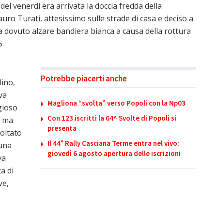
el venerdì era arrivata la doccia fredda della
uro Turati, attesissimo sulle strade di casa e deciso a
ha dovuto alzare bandiera bianca a causa della rottura
5.
Potrebbe piacerti anche
lino,
va
Magliona “svolta” verso Popoli con la Np03
gioso
Con 123 iscritti la 64^ Svolte di Popoli si
8 ma
presenta
voltato
Il 44° Rally Casciana Terme entra nel vivo:
 una
giovedì 6 agosto apertura delle iscrizioni
va
a di
ve,