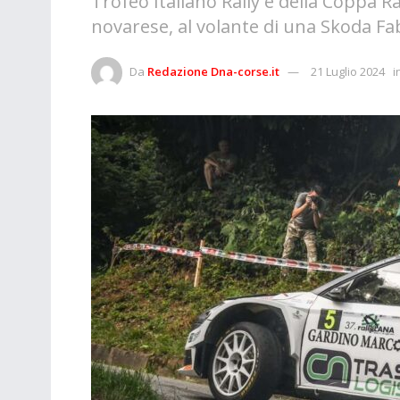
Trofeo Italiano Rally e della Coppa Ral
novarese, al volante di una Skoda Fabi
Da
Redazione Dna-corse.it
21 Luglio 2024
i