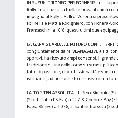
IN SUZUKI TRIONFO PER FORNERIS
Luci da pri
Rally Cup
, che qui a Biella giocava il quinto r
impegno al Rally 2 Valli di Verona si presentav
Forneris e Mattia Rodighiero, con Fichera-Col
Franceschini a 18”8, questi ultimi due equipag
LA GARA GUARDA AL FUTURO CON IL TERRITOR
congiuntamente da
rallyLANA.ALIVE a.s.d. c
sportivi, ha ricevuto
ampi consensi.
Il grande 
tradizione di una delle corse su strada più icon
fatto di passione, di professionalità e voglia di
istituzioni, ad un contesto esclusivo in un fu
LA TOP TEN ASSOLUTA:
1. Pizio-Simonini (Sk
(Skoda Fabia R5 Evo) a 12.7; 3. Chentre-Bay (S
Fabia R5 Evo) a 1’07.8; 5. Santini-Barsotti (Skod