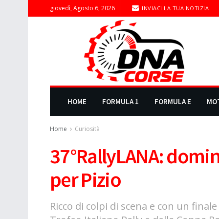
giovedì, Agosto 6, 2026
INVIACI LA TUA NOTIZIA
HOME
FORMULA 1
FORMULA E
MO
Home
Curiosità
37°RallyLANA: domini
per Pizio
Ricco di colpi di scena e con un final