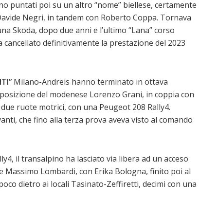
ano puntati poi su un altro “nome” biellese, certamente
 Davide Negri, in tandem con Roberto Coppa. Tornava
una Skoda, dopo due anni e l’ultimo “Lana” corso
a cancellato definitivamente la prestazione del 2023
TI”
Milano-Andreis hanno terminato in ottava
a posizione del modenese Lorenzo Grani, in coppia con
 due ruote motrici, con una Peugeot 208 Rally4.
avanti, che fino alla terza prova aveva visto al comando
y4, il transalpino ha lasciato via libera ad un acceso
le Massimo Lombardi, con Erika Bologna, finito poi al
oco dietro ai locali Tasinato-Zeffiretti, decimi con una