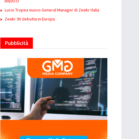
IRIDATO
Lucio Tropea nuovo General Manager di Zeekr Italia
Zeekr 9X debutta in Europa
Pubblicità