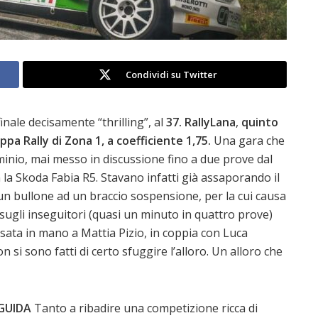
Condividi su Twitter
finale decisamente “thrilling”, al
37. RallyLana
,
quinto
ppa Rally di Zona 1, a coefficiente 1,75.
Una gara che
ominio, mai messo in discussione fino a due prove dal
n la Skoda Fabia R5. Stavano infatti già assaporando il
 un bullone ad un braccio sospensione, per la cui causa
sugli inseguitori (quasi un minuto in quattro prove)
assata in mano a Mattia Pizio, in coppia con Luca
n si sono fatti di certo sfuggire l’alloro. Un alloro che
GUIDA
Tanto a ribadire una competizione ricca di