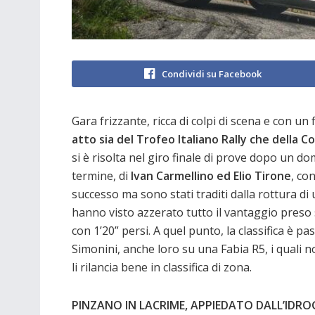
Condividi su Facebook
Gara frizzante, ricca di colpi di scena e con un 
atto sia del Trofeo Italiano Rally che della Co
si è risolta nel giro finale di prove dopo un d
termine, di
Ivan Carmellino ed Elio Tirone
, co
successo ma sono stati traditi dalla rottura di
hanno visto azzerato tutto il vantaggio preso 
con 1’20” persi. A quel punto, la classifica è p
Simonini, anche loro su una Fabia R5, i quali no
li rilancia bene in classifica di zona.
PINZANO IN LACRIME, APPIEDATO DALL’IDRO