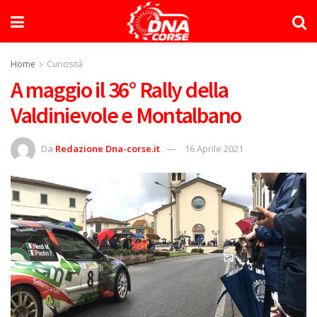
Home
Curiosità
A maggio il 36° Rally della
Valdinievole e Montalbano
Da
Redazione Dna-corse.it
16 Aprile 2021