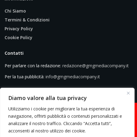
Chi Siamo
Termini & Condizioni
Privacy Policy
Cookie Policy
Contatti
Per parlare con la redazione:
redazione@gmgmediacompany.it
Per la tua pubblicità:
info@gmgmediacompany.it
Diamo valore alla tua privacy
Utilizziamo i cookie per migliorare la tua esperienza di
navigazione, offrirti pubblicità o contenuti personalizzati e
analizzare il nostro traffico. Cliccando “Accetta tutti”,
© 2026 GMG Media Company Di Mossutti Gianluca | Sede legale: Corso
acconsenti al nostro utilizzo dei cookie.
Umberto Maddalena 25 - Cap 83030 - Venticano (AV) | P.IVA: