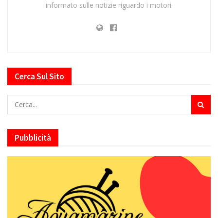
informato sulle notizie riguardo i motori.
Cerca Sul Sito
Pubblicità