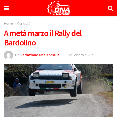
Home
Curiosità
A metà marzo il Rally del
Bardolino
Da
Redazione Dna-corse.it
12 Febbraio 2021