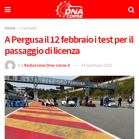
Home
Curiosità
A Pergusa il 12 febbraio i test per il
passaggio di licenza
Da
Redazione Dna-corse.it
24 Gennaio 2022