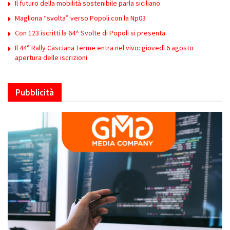
Il futuro della mobilità sostenibile parla siciliano
Magliona “svolta” verso Popoli con la Np03
Con 123 iscritti la 64^ Svolte di Popoli si presenta
Il 44° Rally Casciana Terme entra nel vivo: giovedì 6 agosto
apertura delle iscrizioni
Pubblicità