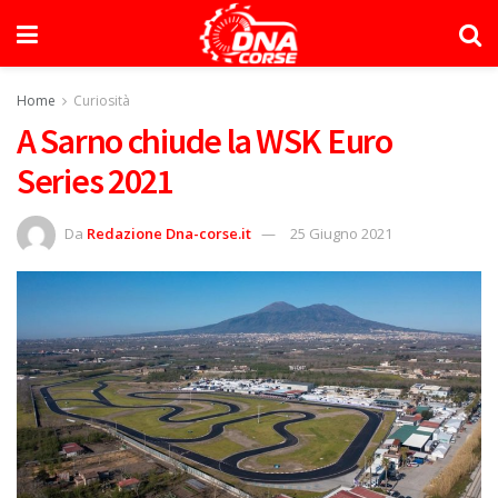
Home
Curiosità
A Sarno chiude la WSK Euro
Series 2021
Da
Redazione Dna-corse.it
25 Giugno 2021