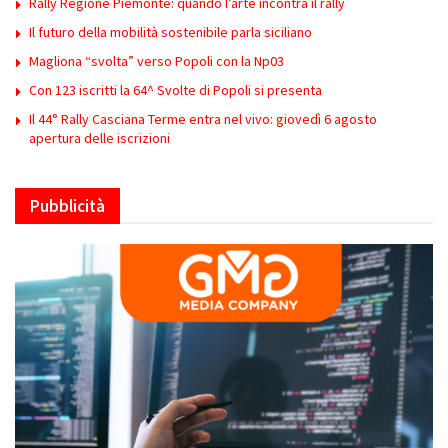
Rally Regione Piemonte: quando l’arte incontra il rally
Il futuro della mobilità sostenibile parla siciliano
Magliona “svolta” verso Popoli con la Np03
Con 123 iscritti la 64^ Svolte di Popoli si presenta
Il 44° Rally Casciana Terme entra nel vivo: giovedì 6 agosto
apertura delle iscrizioni
Pubblicità