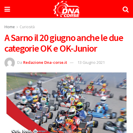
Home
Curiosità
A Sarno il 20 giugno anche le due
categorie OK e OK-Junior
Da
Redazione Dna-corse.it
13 Giugno 2021