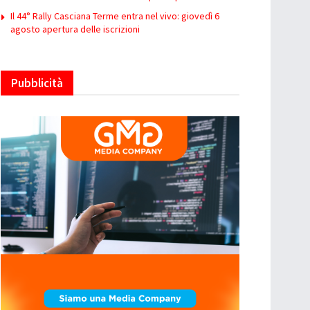
Il 44° Rally Casciana Terme entra nel vivo: giovedì 6
agosto apertura delle iscrizioni
Pubblicità