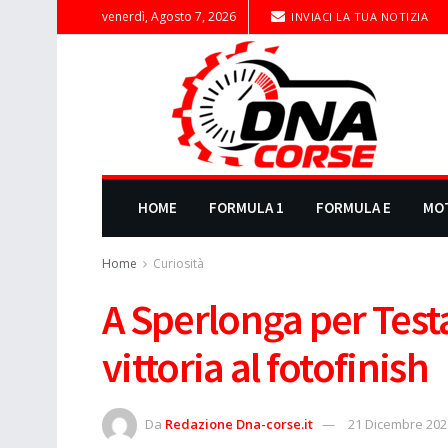
venerdì, Agosto 7, 2026
INVIACI LA TUA NOTIZIA
HOME
FORMULA 1
FORMULA E
MO
Home
Curiosità
A Sperlonga per Test
vittoria al fotofinish
Da
Redazione Dna-corse.it
21 Dicembre 202