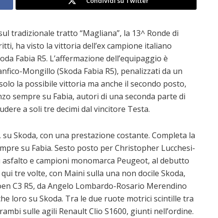
Condividi su Twitter
ul tradizionale tratto “Magliana”, la 13^ Ronde di
ti, ha visto la vittoria dell’ex campione italiano
oda Fabia R5. L’affermazione dell’equipaggio è
nfico-Mongillo (Skoda Fabia R5), penalizzati da un
solo la possibile vittoria ma anche il secondo posto,
zo sempre su Fabia, autori di una seconda parte di
udere a soli tre decimi dal vincitore Testa.
, su Skoda, con una prestazione costante. Completa la
 sempre su Fabia. Sesto posto per Christopher Lucchesi-
e su asfalto e campioni monomarca Peugeot, al debutto
 qui tre volte, con Maini sulla una non docile Skoda,
troen C3 R5, da Angelo Lombardo-Rosario Merendino
he loro su Skoda. Tra le due ruote motrici scintille tra
rambi sulle agili Renault Clio S1600, giunti nell’ordine.