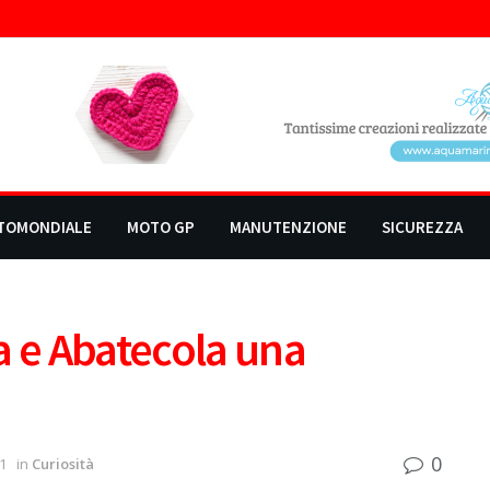
TOMONDIALE
MOTO GP
MANUTENZIONE
SICUREZZA
a e Abatecola una
0
1
in
Curiosità