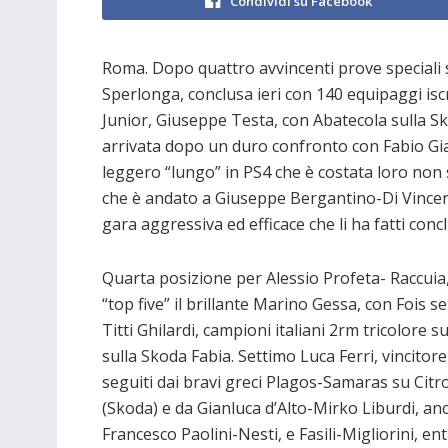
Condividi su Facebook
Roma. Dopo quattro avvincenti prove speciali s
Sperlonga, conclusa ieri con 140 equipaggi iscrit
Junior, Giuseppe Testa, con Abatecola sulla Sk
arrivata dopo un duro confronto con Fabio Gia
leggero “lungo” in PS4 che è costata loro non 
che è andato a Giuseppe Bergantino-Di Vincen
gara aggressiva ed efficace che li ha fatti concl
Quarta posizione per Alessio Profeta- Raccuia
“top five” il brillante Marino Gessa, con Fois
Titti Ghilardi, campioni italiani 2rm tricolor
sulla Skoda Fabia. Settimo Luca Ferri, vincitore
seguiti dai bravi greci Plagos-Samaras su Ci
(Skoda) e da Gianluca d’Alto-Mirko Liburdi, anc
Francesco Paolini-Nesti, e Fasili-Migliorini, ent