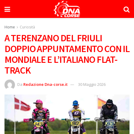
Home
Curiosità
A TERENZANO DEL FRIULI
DOPPIO APPUNTAMENTO CON IL
MONDIALE E L’ITALIANO FLAT-
TRACK
Da
Redazione Dna-corse.it
30 Maggio 2026