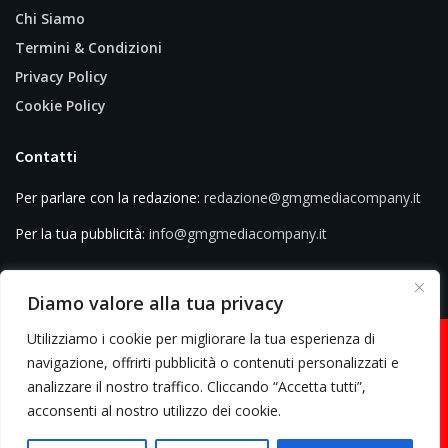
Chi Siamo
Termini & Condizioni
Privacy Policy
Cookie Policy
Contatti
Per parlare con la redazione:
redazione@gmgmediacompany.it
Per la tua pubblicità:
info@gmgmediacompany.it
Diamo valore alla tua privacy
Utilizziamo i cookie per migliorare la tua esperienza di
navigazione, offrirti pubblicità o contenuti personalizzati e
analizzare il nostro traffico. Cliccando “Accetta tutti”,
© 2026 GMG Media Company Di Mossutti Gianluca | Sede legale: Corso
acconsenti al nostro utilizzo dei cookie.
Umberto Maddalena 25 - Cap 83030 - Venticano (AV) | P.IVA:
03234710642 | C.F: MSSGLC89D15L483O | REA: AV - 313130 | Domicilio