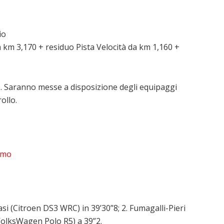
io
a km 3,170 + residuo Pista Velocità da km 1,160 +
e
. Saranno messe a disposizione degli equipaggi
ollo.
omo
asi (Citroen DS3 WRC) in 39’30”8; 2. Fumagalli-Pieri
(VolksWagen Polo R5) a 39”2.