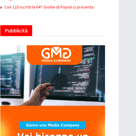
Con 123 iscritti la 64^ Svolte di Popoli si presenta
Pubblicità