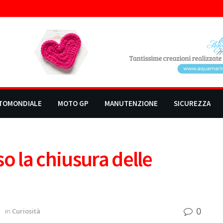
TOMONDIALE
MOTO GP
MANUTENZIONE
SICUREZZA
o la chiusura delle
0
1
in
Curiosità