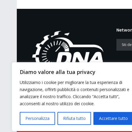
Networ
Diamo valore alla tua privacy
Utilizziamo i cookie per migliorare la tua esperienza di
E’ un portale di news ai sensi del D.L.
navigazione, offrirti pubblicità o contenuti personalizzati e
7/5/2001 n. 62
analizzare il nostro traffico. Cliccando “Accetta tutti”,
acconsenti al nostro utilizzo dei cookie.
Personalizza
Rifiuta tutto
Accettare tutto
© 2026 GMG Media Company Di Mossutti Gianluca | Sede lega