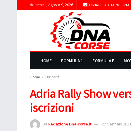
domenica, Agosto 9, 2026
INVIACI LA TUA NOTIZIA
HOME
FORMULA 1
FORMULA E
MO
Home
Curiosità
Adria Rally Show vers
iscrizioni
Da
Redazione Dna-corse.it
27 Gennaio 202