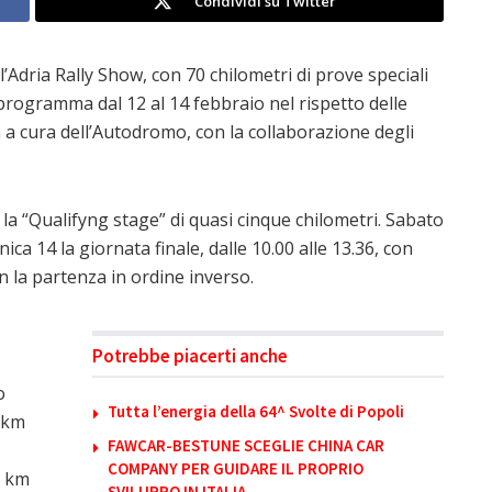
Condividi su Twitter
l’Adria Rally Show, con 70 chilometri di prove speciali
programma dal 12 al 14 febbraio nel rispetto delle
 a cura dell’Autodromo, con la collaborazione degli
la “Qualifyng stage” di quasi cinque chilometri. Sabato
ica 14 la giornata finale, dalle 10.00 alle 13.36, con
on la partenza in ordine inverso.
Potrebbe piacerti anche
o
Tutta l’energia della 64^ Svolte di Popoli
a km
FAWCAR-BESTUNE SCEGLIE CHINA CAR
COMPANY PER GUIDARE IL PROPRIO
a km
SVILUPPO IN ITALIA