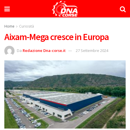
Home
Curiosità
Aixam-Mega cresce in Europa
Da
Redazione Dna-corse.it
27 Settembre 2024