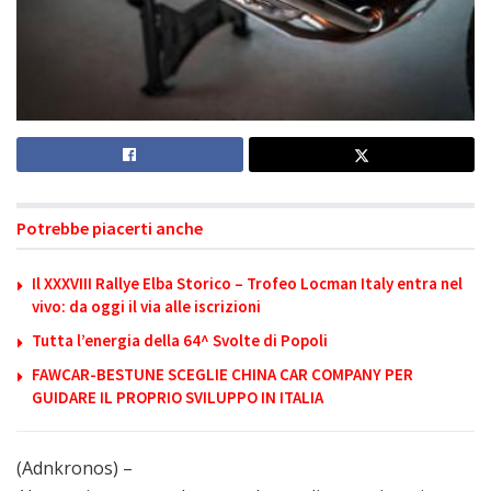
Potrebbe piacerti anche
Il XXXVIII Rallye Elba Storico – Trofeo Locman Italy entra nel
vivo: da oggi il via alle iscrizioni
Tutta l’energia della 64^ Svolte di Popoli
FAWCAR-BESTUNE SCEGLIE CHINA CAR COMPANY PER
GUIDARE IL PROPRIO SVILUPPO IN ITALIA
(Adnkronos) –