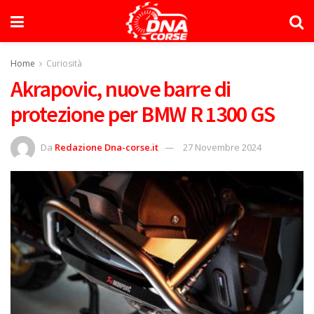
Home
Curiosità
Akrapovic, nuove barre di
protezione per BMW R 1300 GS
Da
Redazione Dna-corse.it
27 Novembre 2024