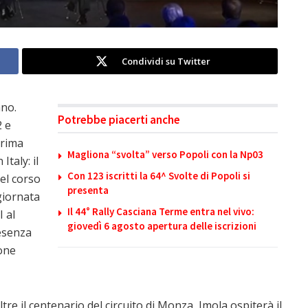
Condividi su Twitter
ano.
Potrebbe piacerti anche
 e
prima
Magliona “svolta” verso Popoli con la Np03
taly: il
Con 123 iscritti la 64^ Svolte di Popoli si
nel corso
presenta
 giornata
Il 44° Rally Casciana Terme entra nel vivo:
I al
giovedì 6 agosto apertura delle iscrizioni
resenza
ione
oltre il centenario del circuito di Monza, Imola ospiterà il