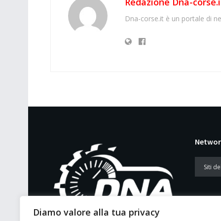
Redazione Dna-corse.i
Dna-corse.it è un portale di ne
Networ
Diamo valore alla tua privacy