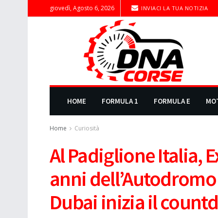
giovedì, Agosto 6, 2026
INVIACI LA TUA NOTIZIA
HOME
FORMULA 1
FORMULA E
MO
Home
Curiosità
Al Padiglione Italia,
anni dell’Autodromo 
Dubai inizia il coun