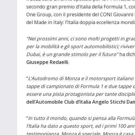
secondo gran premio d’Italia della Formula 1, 
One Group, con il presidente del CONI Giovanni M
del Made in Italy: l’Italia doppia eccellenza mond
“Nei prossimi anni, ci sono molti progetti in g
per la mobilità e gli sport automobilistici; rivive
Dubai, è un grande stimolo per il futuro”
ha dich
Giuseppe Redaelli
.
“
L’Autodromo di Monza e il motorsport italian
tappe di campionato di Formula 1 e due tappe 
essere una pista protagonista per tante discipli
dell’Automobile Club d’Italia Angelo Sticchi Da
“
In tutto il mondo, quando si pensa alla Formul
l’Italia ha dato a questo sport, ed i primi 100 a
testimonianza. Monza è speciale, Monza è casa p