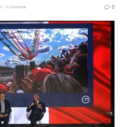
0
21
in
Curiosità