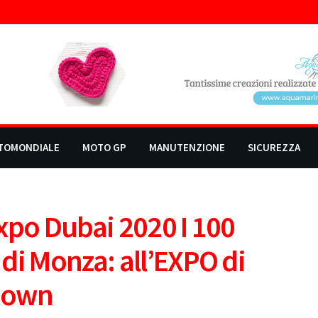
TOMONDIALE
MOTO GP
MANUTENZIONE
SICUREZZA
 Expo Dubai 2020 I 100
di Monza: all’EXPO di
tdown