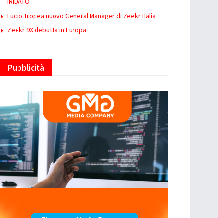
IRIDATO
Lucio Tropea nuovo General Manager di Zeekr Italia
Zeekr 9X debutta in Europa
Pubblicità