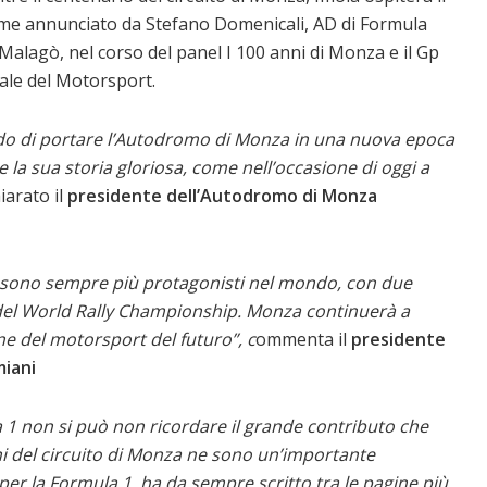
come annunciato da Stefano Domenicali, AD di Formula
alagò, nel corso del panel I 100 anni di Monza e il Gp
iale del Motorsport.
rado di portare l’Autodromo di Monza in una nuova epoca
re la sua storia gloriosa, come nell’occasione di oggi a
iarato il
presidente dell’Autodromo di Monza
o sono sempre più protagonisti nel mondo, con due
del World Rally Championship. Monza continuerà a
ne del motorsport del futuro”, c
ommenta il
presidente
miani
a 1 non si può non ricordare il grande contributo che
nni del circuito di Monza ne sono un’importante
er la Formula 1, ha da sempre scritto tra le pagine più