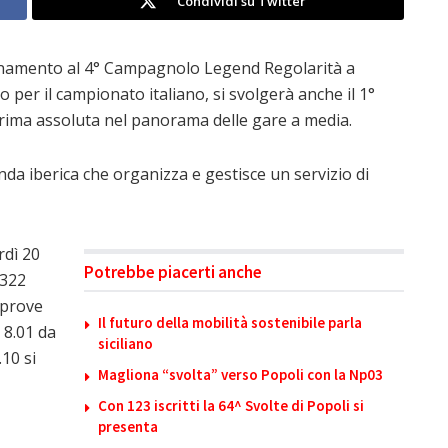
Condividi su Twitter
inamento al 4° Campagnolo Legend Regolarità a
 per il campionato italiano, si svolgerà anche il 1°
ma assoluta nel panorama delle gare a media.
da iberica che organizza e gestisce un servizio di
rdì 20
Potrebbe piacerti anche
 322
o prove
Il futuro della mobilità sostenibile parla
 8.01 da
siciliano
10 si
Magliona “svolta” verso Popoli con la Np03
Con 123 iscritti la 64^ Svolte di Popoli si
presenta