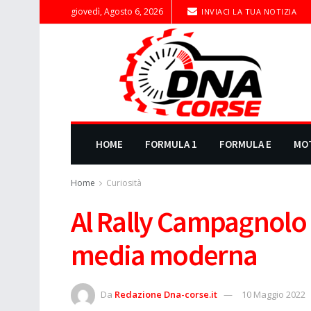
giovedì, Agosto 6, 2026
INVIACI LA TUA NOTIZIA
HOME
FORMULA 1
FORMULA E
MO
Home
Curiosità
Al Rally Campagnolo 
media moderna
Da
Redazione Dna-corse.it
10 Maggio 2022