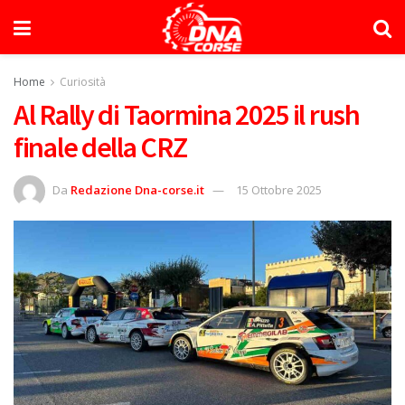
Home
Curiosità
Al Rally di Taormina 2025 il rush
finale della CRZ
Da
Redazione Dna-corse.it
15 Ottobre 2025