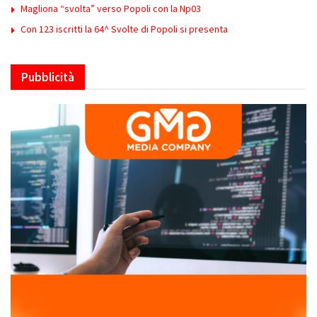
Magliona “svolta” verso Popoli con la Np03
Con 123 iscritti la 64^ Svolte di Popoli si presenta
Pubblicità