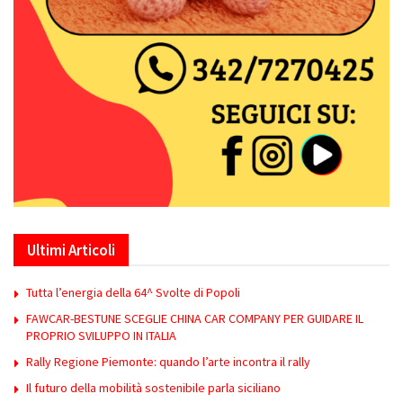
Ultimi Articoli
Tutta l’energia della 64^ Svolte di Popoli
FAWCAR-BESTUNE SCEGLIE CHINA CAR COMPANY PER GUIDARE IL
PROPRIO SVILUPPO IN ITALIA
Rally Regione Piemonte: quando l’arte incontra il rally
Il futuro della mobilità sostenibile parla siciliano