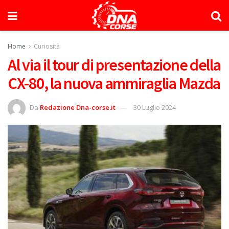
Home
Curiosità
Al via il tour di presentazione della
CX-80, la nuova ammiraglia Mazda
Da
Redazione Dna-corse.it
30 Luglio 2024