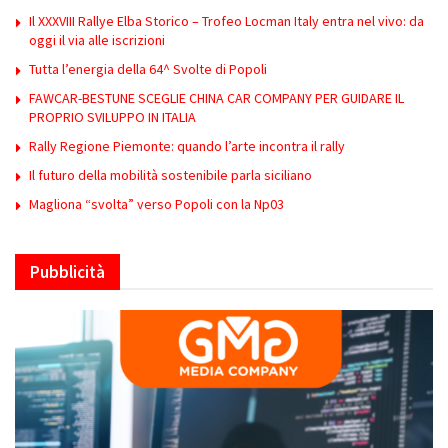
Il XXXVIII Rallye Elba Storico – Trofeo Locman Italy entra nel vivo: da
oggi il via alle iscrizioni
Tutta l’energia della 64^ Svolte di Popoli
FAWCAR-BESTUNE SCEGLIE CHINA CAR COMPANY PER GUIDARE IL
PROPRIO SVILUPPO IN ITALIA
Rally Regione Piemonte: quando l’arte incontra il rally
Il futuro della mobilità sostenibile parla siciliano
Magliona “svolta” verso Popoli con la Np03
Pubblicità