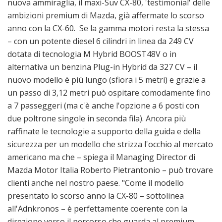
nuova ammiraglia, il maxi-Suv CX-80, 'testimonial' delle
ambizioni premium di Mazda, già affermate lo scorso
anno con la CX-60. Se la gamma motori resta la stessa
– con un potente diesel 6 cilindri in linea da 249 CV
dotata di tecnologia M Hybrid BOOST48V o in
alternativa un benzina Plug-in Hybrid da 327 CV – il
nuovo modello è più lungo (sfiora i 5 metri) e grazie a
un passo di 3,12 metri può ospitare comodamente fino
a 7 passeggeri (ma c'è anche l'opzione a 6 posti con
due poltrone singole in seconda fila). Ancora più
raffinate le tecnologie a supporto della guida e della
sicurezza per un modello che strizza l'occhio al mercato
americano ma che – spiega il Managing Director di
Mazda Motor Italia Roberto Pietrantonio – può trovare
clienti anche nel nostro paese. "Come il modello
presentato lo scorso anno la CX-80 – sottolinea
all'Adnkronos – è perfettamente coerente con la
direzione verso il percorso che guarda al premium