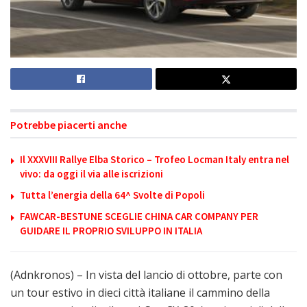
Potrebbe piacerti anche
Il XXXVIII Rallye Elba Storico – Trofeo Locman Italy entra nel
vivo: da oggi il via alle iscrizioni
Tutta l’energia della 64^ Svolte di Popoli
FAWCAR-BESTUNE SCEGLIE CHINA CAR COMPANY PER
GUIDARE IL PROPRIO SVILUPPO IN ITALIA
(Adnkronos) – In vista del lancio di ottobre, parte con
un tour estivo in dieci città italiane il cammino della