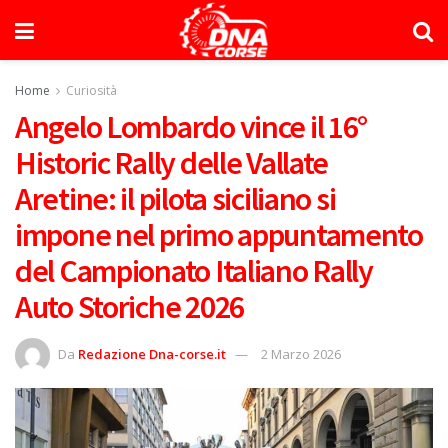
Home
Curiosità
Angelo Lombardo vince il 16°
Historic Rally delle Vallate
Aretine: il pilota siciliano si
impone nel primo appuntamento
del Campionato Italiano Rally
Auto Storiche 2026
Da
Redazione Dna-corse.it
2 Marzo 2026