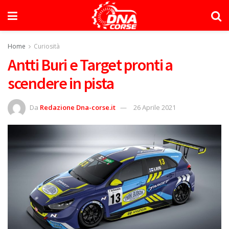
Home
Curiosità
Antti Buri e Target pronti a
scendere in pista
Da
Redazione Dna-corse.it
26 Aprile 2021