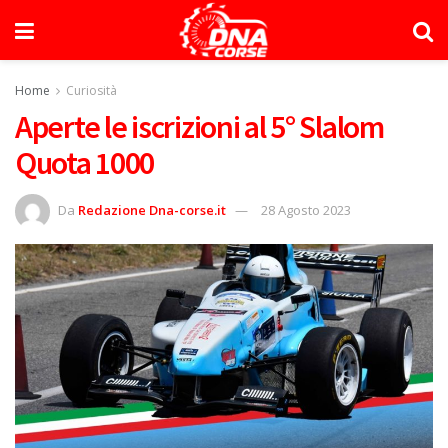
Home
Curiosità
Aperte le iscrizioni al 5° Slalom
Quota 1000
Da
Redazione Dna-corse.it
28 Agosto 2023