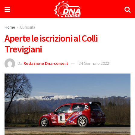
Home
Curiosità
Aperte le iscrizioni al Colli
Trevigiani
Da
Redazione Dna-corse.it
24 Gennaio 2022