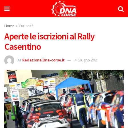
Home
Curiosità
Aperte le iscrizioni al Rally
Casentino
Da
Redazione Dna-corse.it
4 Giugno 2021