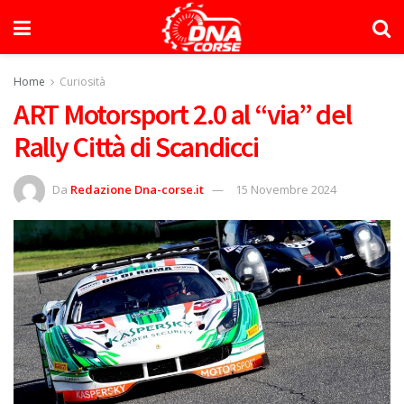
Home
Curiosità
ART Motorsport 2.0 al “via” del
Rally Città di Scandicci
Da
Redazione Dna-corse.it
15 Novembre 2024