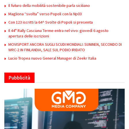
Il futuro della mobilità sostenibile parla siciliano
Magliona “svolta” verso Popoli con la Np03
Con 123 iscritti la 64^ Svolte di Popoli si presenta
Il 44° Rally Casciana Terme entra nel vivo: giovedì 6 agosto
apertura delle iscrizioni
MOVISPORT ANCORA SUGLI SCUDI MONDIALI: SUNINEN, SECONDO DI
WRC-2 IN FINLANDIA, SALE SUL PODIO IRIDATO
Lucio Tropea nuovo General Manager di Zeekr Italia
Pubblicità