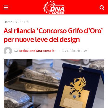
Home
Curiosità
Asi rilancia ‘Concorso Grifo d’Oro’
per nuove leve del design
Da
Redazione Dna-corse.it
27 Febbraio 2025