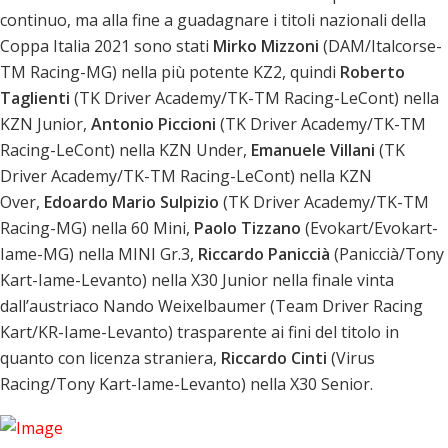
continuo, ma alla fine a guadagnare i titoli nazionali della
Coppa Italia 2021 sono stati
Mirko Mizzoni
(DAM/Italcorse-
TM Racing-MG) nella più potente KZ2, quindi
Roberto
Taglienti
(TK Driver Academy/TK-TM Racing-LeCont) nella
KZN Junior,
Antonio Piccioni
(TK Driver Academy/TK-TM
Racing-LeCont) nella KZN Under,
Emanuele Villani
(TK
Driver Academy/TK-TM Racing-LeCont) nella KZN
Over,
Edoardo Mario Sulpizio
(TK Driver Academy/TK-TM
Racing-MG) nella 60 Mini,
Paolo Tizzano
(Evokart/Evokart-
Iame-MG) nella MINI Gr.3,
Riccardo Paniccià
(Paniccià/Tony
Kart-Iame-Levanto) nella X30 Junior nella finale vinta
dall’austriaco Nando Weixelbaumer (Team Driver Racing
Kart/KR-Iame-Levanto) trasparente ai fini del titolo in
quanto con licenza straniera,
Riccardo Cinti
(Virus
Racing/Tony Kart-Iame-Levanto) nella X30 Senior.