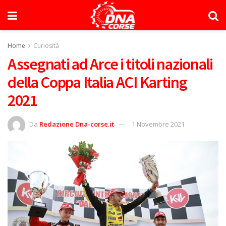
Home
Curiosità
Assegnati ad Arce i titoli nazionali
della Coppa Italia ACI Karting
2021
Da
Redazione Dna-corse.it
1 Novembre 2021