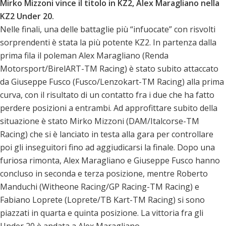
Mirko Mizzoni vince il titolo in KZ2, Alex Maragliano nella
KZ2 Under 20.
Nelle finali, una delle battaglie più “infuocate” con risvolti
sorprendenti è stata la più potente KZ2. In partenza dalla
prima fila il poleman Alex Maragliano (Renda
Motorsport/BirelART-TM Racing) è stato subito attaccato
da Giuseppe Fusco (Fusco/Lenzokart-TM Racing) alla prima
curva, con il risultato di un contatto fra i due che ha fatto
perdere posizioni a entrambi. Ad approfittare subito della
situazione è stato Mirko Mizzoni (DAM/Italcorse-TM
Racing) che si è lanciato in testa alla gara per controllare
poi gli inseguitori fino ad aggiudicarsi la finale. Dopo una
furiosa rimonta, Alex Maragliano e Giuseppe Fusco hanno
concluso in seconda e terza posizione, mentre Roberto
Manduchi (Witheone Racing/GP Racing-TM Racing) e
Fabiano Loprete (Loprete/TB Kart-TM Racing) si sono
piazzati in quarta e quinta posizione. La vittoria fra gli
Under 20 è andata a Alex Maragliano.