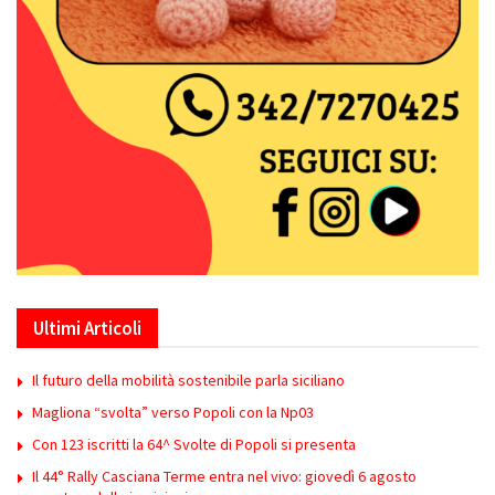
Ultimi Articoli
Il futuro della mobilità sostenibile parla siciliano
Magliona “svolta” verso Popoli con la Np03
Con 123 iscritti la 64^ Svolte di Popoli si presenta
Il 44° Rally Casciana Terme entra nel vivo: giovedì 6 agosto