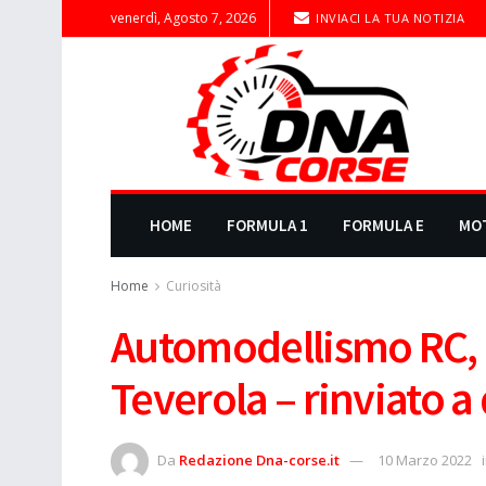
venerdì, Agosto 7, 2026
INVIACI LA TUA NOTIZIA
HOME
FORMULA 1
FORMULA E
MO
Home
Curiosità
Automodellismo RC, 
Teverola – rinviato a
Da
Redazione Dna-corse.it
10 Marzo 2022