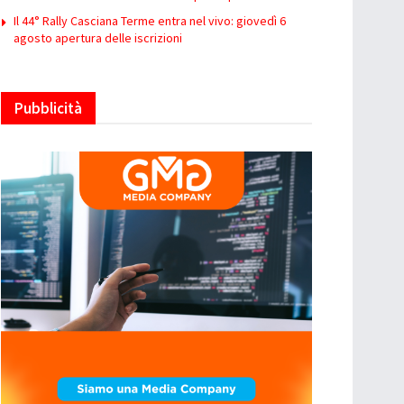
Il 44° Rally Casciana Terme entra nel vivo: giovedì 6
agosto apertura delle iscrizioni
Pubblicità