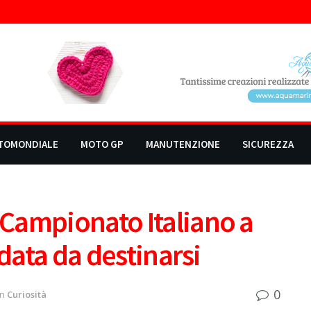
TOMONDIALE
MOTO GP
MANUTENZIONE
SICUREZZA
Campionato Italiano a
 data da destinarsi
0
in
Curiosità