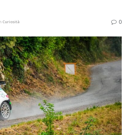
0
n
Curiosità