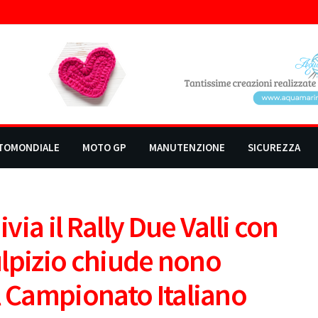
TOMONDIALE
MOTO GP
MANUTENZIONE
SICUREZZA
ia il Rally Due Valli con
Sulpizio chiude nono
l Campionato Italiano