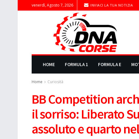
venerdì, Agosto 7, 2026
INVIACI LA TUA NOTIZIA
HOME
FORMULA 1
FORMULA E
MO
Home
Curiosità
BB Competition archiv
il sorriso: Liberato 
assoluto e quarto ne