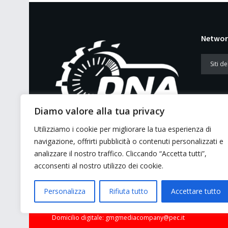
Networ
Diamo valore alla tua privacy
Utilizziamo i cookie per migliorare la tua esperienza di
E’ un portale di news ai sensi del D.L.
navigazione, offrirti pubblicità o contenuti personalizzati e
7/5/2001 n. 62
analizzare il nostro traffico. Cliccando “Accetta tutti”,
acconsenti al nostro utilizzo dei cookie.
Personalizza
Rifiuta tutto
Accettare tutto
© 2026 GMG Media Company Di Mossutti Gianluca | Sede lega
Domicilio digitale: gmgmediacompany@pec.it