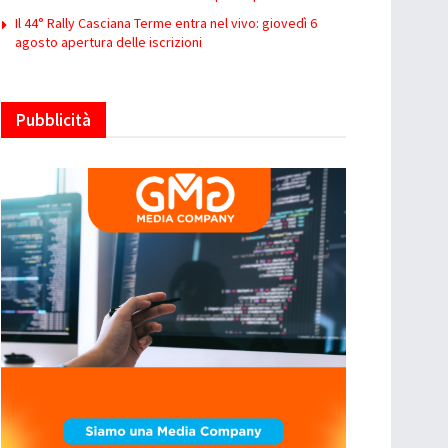
Il 44° Rally Casciana Terme entra nel vivo: giovedì 6
agosto apertura delle iscrizioni
Pubblicità