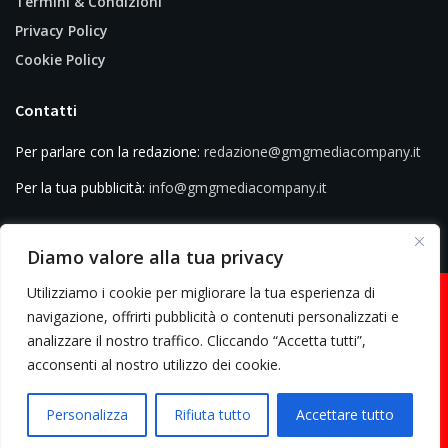
Termini & Condizioni
Privacy Policy
Cookie Policy
Contatti
Per parlare con la redazione:
redazione@gmgmediacompany.it
Per la tua pubblicità:
info@gmgmediacompany.it
Diamo valore alla tua privacy
Utilizziamo i cookie per migliorare la tua esperienza di
navigazione, offrirti pubblicità o contenuti personalizzati e
analizzare il nostro traffico. Cliccando “Accetta tutti”,
© 2026 GMG Media Company Di Mossutti Gianluca | Sede legale: Corso
acconsenti al nostro utilizzo dei cookie.
Umberto Maddalena 25 - Cap 83030 - Venticano (AV) | P.IVA:
03234710642 | C.F: MSSGLC89D15L483O | REA: AV - 313130 | Domicilio
Personalizza
Rifiuta tutto
Accettare tutto
digitale: gmgmediacompany@pec.it