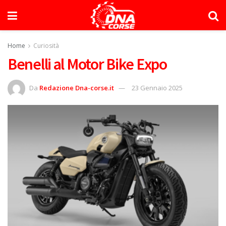
Home
Curiosità
Benelli al Motor Bike Expo
Da
Redazione Dna-corse.it
23 Gennaio 2025