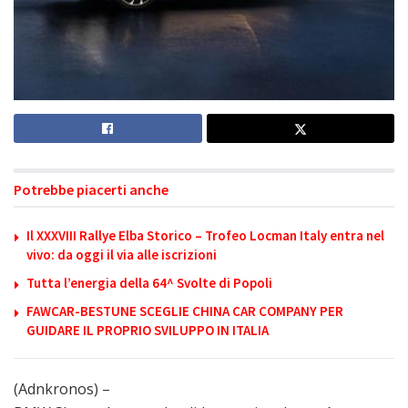
Potrebbe piacerti anche
Il XXXVIII Rallye Elba Storico – Trofeo Locman Italy entra nel
vivo: da oggi il via alle iscrizioni
Tutta l’energia della 64^ Svolte di Popoli
FAWCAR-BESTUNE SCEGLIE CHINA CAR COMPANY PER
GUIDARE IL PROPRIO SVILUPPO IN ITALIA
(Adnkronos) –