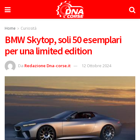
Home
Curiosità
BMW Skytop, soli 50 esemplari
per una limited edition
Da
Redazione Dna-corse.it
12 Ottobre 2024