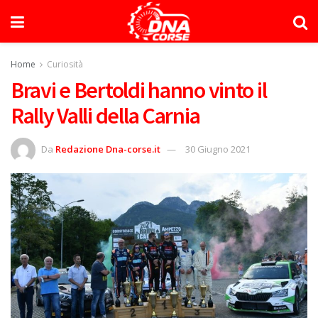
Home
Curiosità
Bravi e Bertoldi hanno vinto il
Rally Valli della Carnia
Da
Redazione Dna-corse.it
30 Giugno 2021