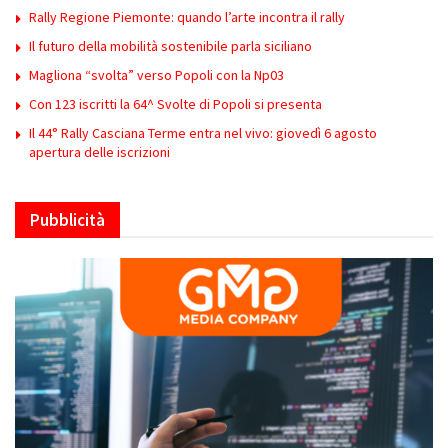
Rally Regione Piemonte: quando l’arte incontra il rally
Il futuro della mobilità sostenibile parla siciliano
Magliona “svolta” verso Popoli con la Np03
Con 123 iscritti la 64^ Svolte di Popoli si presenta
Il 44° Rally Casciana Terme entra nel vivo: giovedì 6 agosto
apertura delle iscrizioni
Pubblicità