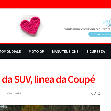
TOMONDIALE
MOTO GP
MANUTENZIONE
SICUREZZA
o da SUV, linea da Coupé
0
4
in
Curiosità