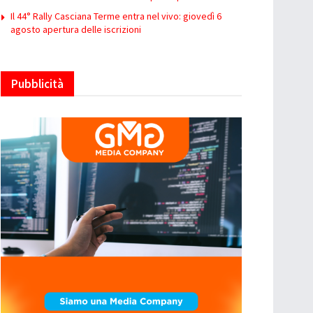
Il 44° Rally Casciana Terme entra nel vivo: giovedì 6
agosto apertura delle iscrizioni
Pubblicità