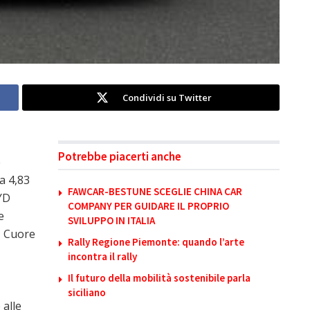
Condividi su Twitter
Potrebbe piacerti anche
e
a 4,83
FAWCAR-BESTUNE SCEGLIE CHINA CAR
YD
COMPANY PER GUIDARE IL PROPRIO
e
SVILUPPO IN ITALIA
i. Cuore
Rally Regione Piemonte: quando l’arte
incontra il rally
Il futuro della mobilità sostenibile parla
siciliano
 alle