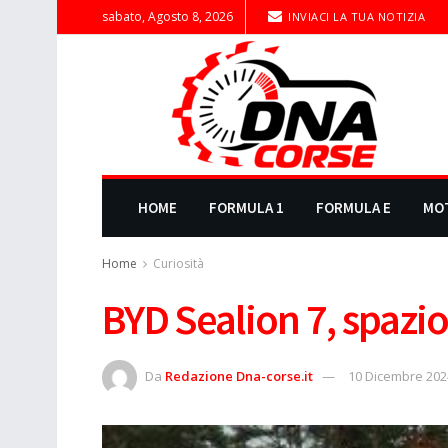
sabato, Agosto 8, 2026
INVIACI LA TUA NOTIZIA
HOME
FORMULA 1
FORMULA E
MO
Home
Curiosità
BYD Sealion 7, spazi
Da
Redazione Dna-corse.it
10 Dicembre 202