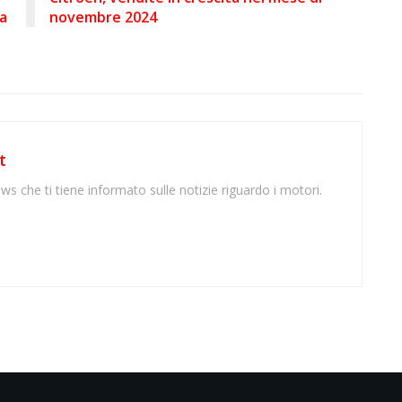
ia
novembre 2024
t
ws che ti tiene informato sulle notizie riguardo i motori.