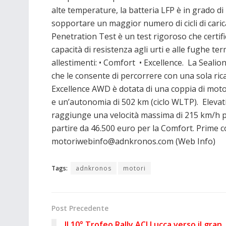
alte temperature, la batteria LFP è in grado di
sopportare un maggior numero di cicli di carica
Penetration Test è un test rigoroso che certif
capacità di resistenza agli urti e alle fughe ter
allestimenti: • Comfort • Excellence. La Seali
che le consente di percorrere con una sola rica
Excellence AWD è dotata di una coppia di motor
e un’autonomia di 502 km (ciclo WLTP). Elevati
raggiunge una velocità massima di 215 km/h pe
partire da 46.500 euro per la Comfort. Prime 
motoriwebinfo@adnkronos.com (Web Info)
Tags:
adnkronos
motori
Post Precedente
Il 10° Trofeo Rally ACI Lucca verso il gran