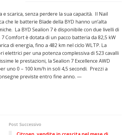
 e scarica, senza perdere la sua capacità. Il Nail
ica che le batterie Blade della BYD hanno un’alta
miche. La BYD Sealion 7 è disponibile con due livelli di
on 7 Comfort è dotata di un pacco batteria da 82,5 kW
rica di energia, fino a 482 km nel ciclo WLTP. La
i elettrici per una potenza complessiva di 523 cavalli
ssime le prestazioni, la Sealion 7 Excellence AWD
r uno 0 – 100 km/h in soli 4,5 secondi. Prezzi a
consegne previste entro fine anno. —
Post Successivo
Citroen, vendite in crescita nel mese di