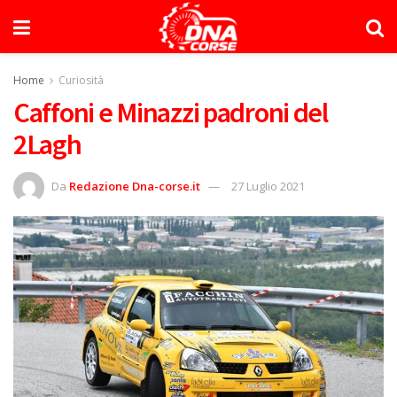
Home
Curiosità
Caffoni e Minazzi padroni del
2Lagh
Da
Redazione Dna-corse.it
27 Luglio 2021