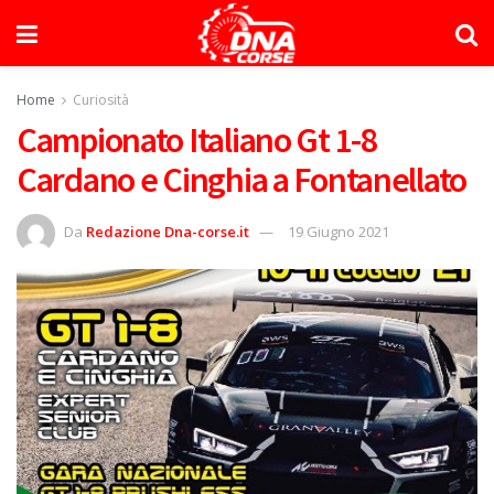
Home
Curiosità
Campionato Italiano Gt 1-8
Cardano e Cinghia a Fontanellato
Da
Redazione Dna-corse.it
19 Giugno 2021