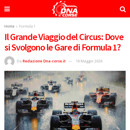
Home
Formula 1
Il Grande Viaggio del Circus: Dove
si Svolgono le Gare di Formula 1?
Da
Redazione Dna-corse.it
16 Maggio 2026