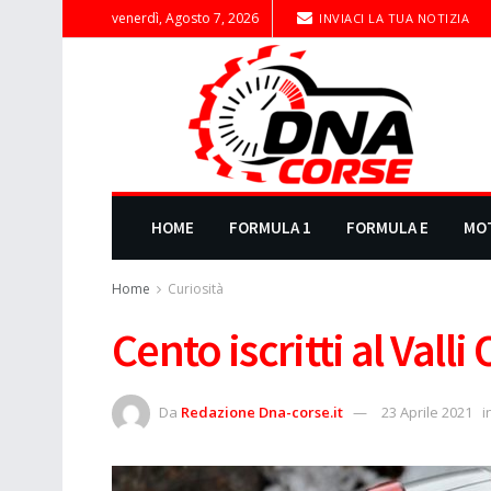
venerdì, Agosto 7, 2026
INVIACI LA TUA NOTIZIA
HOME
FORMULA 1
FORMULA E
MO
Home
Curiosità
Cento iscritti al Vall
Da
Redazione Dna-corse.it
23 Aprile 2021
i