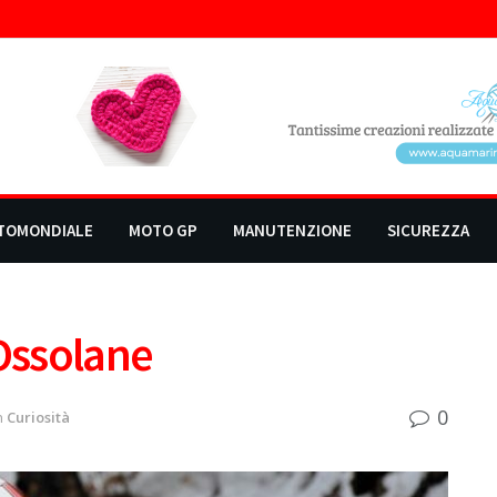
TOMONDIALE
MOTO GP
MANUTENZIONE
SICUREZZA
i Ossolane
0
n
Curiosità