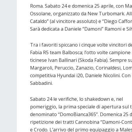
Roma. Sabato 24 e domenica 25 aprile, con Malesc
Ossolane, organizzato da New Turbomark. All
Cataldo” (al vincitore assoluto) e “Diego Caffon
Sarà dedicata a Daniele “Damoni” Ramoni e Sil
Tra i favoriti spiccano i cinque volte vincitori
Fabia R5 team Balbosca; l’otto volte campione 
ticinese Ivan Ballinari (Skoda Fabia). Sempre 
Margaroli, Peruccio, Zanazio, Corinaldesi, Lomb
competitiva Hyundai i20, Daniele Nicolini. Co
Sabbadini.
Sabato 24 le verifiche, lo shakedown e, nel
pomeriggio, la prima speciale di apertura sul 
denominato “DomoBianca365”. Domenica 25 
ripetizione dei tratti Cannobina “Damoni-Cont
e Crodo. L’arrivo del primo equipaggio a Males