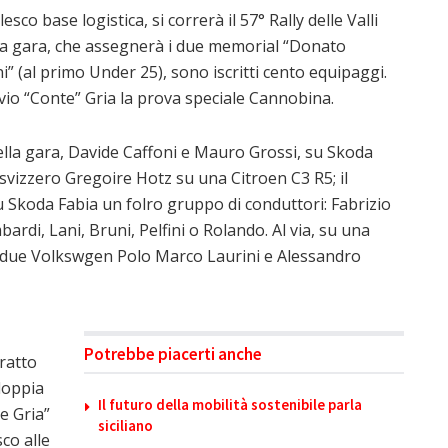
o base logistica, si correrà il 57° Rally delle Valli
a gara, che assegnerà i due memorial “Donato
i” (al primo Under 25), sono iscritti cento equipaggi.
vio “Conte” Gria la prova speciale Cannobina.
 della gara, Davide Caffoni e Mauro Grossi, su Skoda
svizzero Gregoire Hotz su una Citroen C3 R5; il
su Skoda Fabia un folro gruppo di conduttori: Fabrizio
ardi, Lani, Bruni, Pelfini o Rolando. Al via, su una
n due Volkswgen Polo Marco Laurini e Alessandro
Potrebbe piacerti anche
tratto
doppia
Il futuro della mobilità sostenibile parla
e Gria”
siciliano
co alle