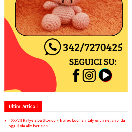
Ultimi Articoli
Il XXXVIII Rallye Elba Storico – Trofeo Locman Italy entra nel vivo: da
oggi il via alle iscrizioni