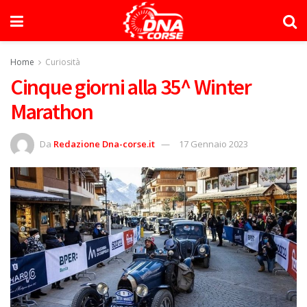
Home
Curiosità
Cinque giorni alla 35^ Winter
Marathon
Da
Redazione Dna-corse.it
17 Gennaio 2023