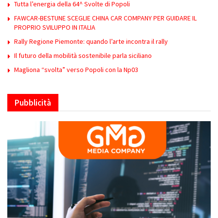
Tutta l’energia della 64^ Svolte di Popoli
FAWCAR-BESTUNE SCEGLIE CHINA CAR COMPANY PER GUIDARE IL
PROPRIO SVILUPPO IN ITALIA
Rally Regione Piemonte: quando l’arte incontra il rally
Il futuro della mobilità sostenibile parla siciliano
Magliona “svolta” verso Popoli con la Np03
Pubblicità