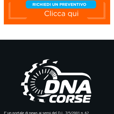
E’ un portale di news ai sensi del D.L. 7/5/2001 n. 62