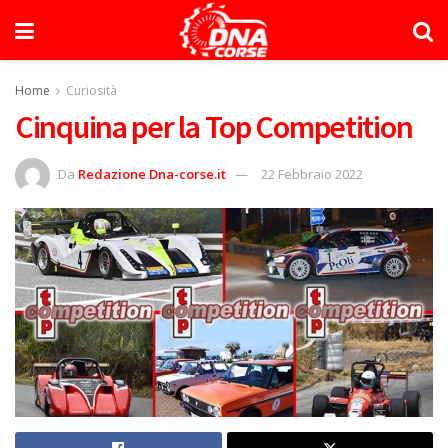
Home
Curiosità
Cinquina per la Top Competition
Da
Redazione Dna-corse.it
22 Febbraio 2022