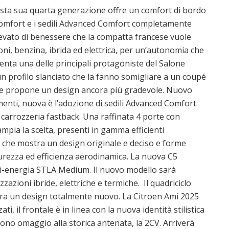
questa sua quarta generazione offre un comfort di bordo
omfort e i sedili Advanced Comfort completamente
elevato di benessere che la compatta francese vuole
ni, benzina, ibrida ed elettrica, per un’autonomia che
enta una delle principali protagoniste del Salone
un profilo slanciato che la fanno somigliare a un coupé
ore propone un design ancora più gradevole. Nuovo
umenti, nuova è l’adozione di sedili Advanced Comfort.
a carrozzeria fastback. Una raffinata 4 porte con
mpia la scelta, presenti in gamma efficienti
e che mostra un design originale e deciso e forme
curezza ed efficienza aerodinamica. La nuova C5
ti-energia STLA Medium. Il nuovo modello sarà
azioni ibride, elettriche e termiche. Il quadriciclo
tra un design totalmente nuovo. La Citroen Ami 2025
ti, il frontale è in linea con la nuova identità stilistica
dono omaggio alla storica antenata, la 2CV. Arriverà