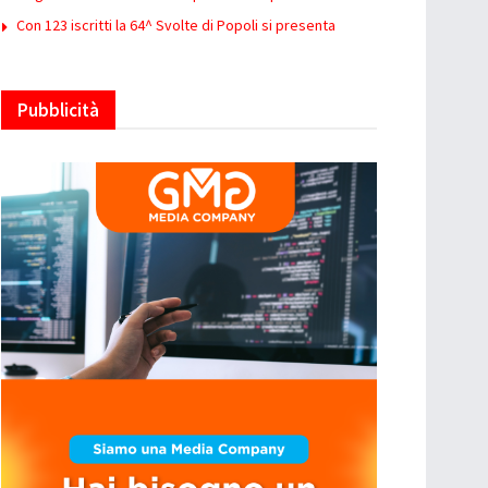
Con 123 iscritti la 64^ Svolte di Popoli si presenta
Pubblicità