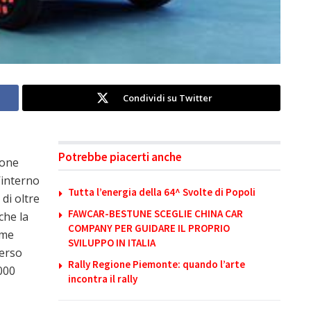
Condividi su Twitter
Potrebbe piacerti anche
lone
l’interno
Tutta l’energia della 64^ Svolte di Popoli
di oltre
FAWCAR-BESTUNE SCEGLIE CHINA CAR
che la
COMPANY PER GUIDARE IL PROPRIO
ime
SVILUPPO IN ITALIA
verso
Rally Regione Piemonte: quando l’arte
000
incontra il rally