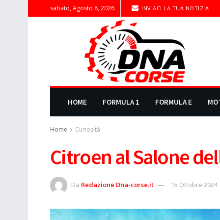
sabato, Agosto 8, 2026
INVIACI LA TUA NOTIZIA
HOME
FORMULA 1
FORMULA E
MO
Home
Curiosità
Citroen al Salone del
Da
Redazione Dna-corse.it
15 Ottobre 2024