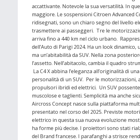
accattivante. Notevole la sua versatilità. In 
maggiore. Le sospensioni Citroen Advanced C
ridisegnati, sono un chiaro segno del livello 
trasmettere ai passeggeri. Tre le motorizzazio
arriva fino a 440 km nel ciclo urbano. Rappres
dell’Auto di Parigi 2024. Ha un look dinamico, 
ma un’abitabilità da SUV. Nella zona posteri
l’assetto. Nell’abitacolo, cambia il quadro str
La C4 X abbina l’eleganza all’originalità di un
personalità di un SUV. Per le motorizzazioni, a
propulsori ibridi ed elettrici. Un SUV possent
muscolose e taglienti. Semplicità ma anche si
Aircross Concept nasce sulla piattaforma mul
presentato nel corso del 2025. Previste motorizz
elettrico in questa sua nuova evoluzione mos
ha forme più decise. I proiettori sono stati rialza
del Brand francese. I parafanghi a strisce ren