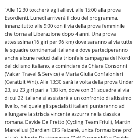
“Alle 12:30 toccherà agli allievi, alle 15:00 alla prova
Esordienti. Lunedì arriverà il clou del programma,
innanzitutto alle 9:00 con il via della prova femminile
che torna al Liberazione dopo 4 anni. Una prova
attesissima (16 giri per 96 km) dove saranno al via tutte
le squadre continental italiane e dove parteciperanno
anche alcune reduci dalla trionfale campagna del Nord
del ciclismo italiano, a cominciare da Chiara Consonni
(Valcar Travel & Service) e Maria Giulia Confalonieri
(Ceratizit Wnt). Alle 13:30 sarà la volta della prova Under
23, su 23 giri pari a 138 km, dove con 31 squadre al via
di cui 22 italiane si assisterà a un confronto di altissimo
livello, nel quale gli specialisti italiani punteranno ad
allungare la striscia vincente azzurra nella classica
romana. Davide De Pretto (Cycling Team Friuli), Martin
Marcellusi (Bardiani CFS Faizané, unica formazione pro’
al via), Alberto Bruttomesso (Zalf Euromobil) e Davide