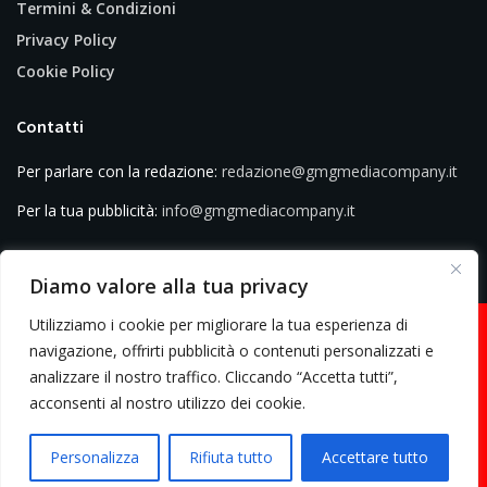
Termini & Condizioni
Privacy Policy
Cookie Policy
Contatti
Per parlare con la redazione:
redazione@gmgmediacompany.it
Per la tua pubblicità:
info@gmgmediacompany.it
Diamo valore alla tua privacy
Utilizziamo i cookie per migliorare la tua esperienza di
navigazione, offrirti pubblicità o contenuti personalizzati e
analizzare il nostro traffico. Cliccando “Accetta tutti”,
© 2026 GMG Media Company Di Mossutti Gianluca | Sede legale: Corso
acconsenti al nostro utilizzo dei cookie.
Umberto Maddalena 25 - Cap 83030 - Venticano (AV) | P.IVA:
03234710642 | C.F: MSSGLC89D15L483O | REA: AV - 313130 | Domicilio
Personalizza
Rifiuta tutto
Accettare tutto
digitale: gmgmediacompany@pec.it