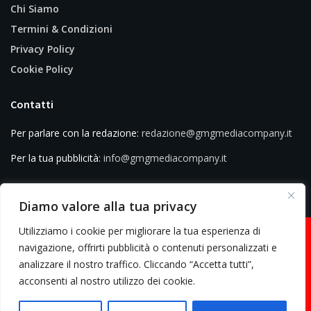
Chi Siamo
Termini & Condizioni
Privacy Policy
Cookie Policy
Contatti
Per parlare con la redazione:
redazione@gmgmediacompany.it
Per la tua pubblicità:
info@gmgmediacompany.it
Diamo valore alla tua privacy
Utilizziamo i cookie per migliorare la tua esperienza di
navigazione, offrirti pubblicità o contenuti personalizzati e
analizzare il nostro traffico. Cliccando “Accetta tutti”,
© 2026 GMG Media Company Di Mossutti Gianluca | Sede legale: Corso
acconsenti al nostro utilizzo dei cookie.
Umberto Maddalena 25 - Cap 83030 - Venticano (AV) | P.IVA:
03234710642 | C.F: MSSGLC89D15L483O | REA: AV - 313130 | Domicilio