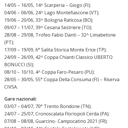
14/05 – 16/05, 14^ Scarperia – Giogo (FI);
04/06 – 06/06, 24^ Lago Montefiascone (VT);
19/06 – 20/06, 33^ Bologna Raticosa (BO);
09/07 – 11/07, 39^ Cesana Sestriere (TO);
28/08 – 29/08, Trofeo Fabio Danti – 32^ Limabetone
(PT);
17/09 – 19/09, 6° Salita Storica Monte Erice (TP);
24/09 – 26/09, 42^ Coppa Chianti Classico UBERTO
BONUCCI (SI);
08/10 – 10/10, 4^ Coppa Faro-Pesaro (PU);
28/05 – 30/05, 55° Coppa Della Consuma (FI) – Riserva
CIVSA.
Gare nazionali:
03/07 – 04/07, 70° Trento Bondone (TN);
24/07 – 25/07, Cronoscalata Floriopoli Cerda (PA);
07/08 – 08/08, Guarcino- Campocatino 2021 (FR);