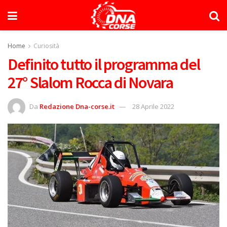
Home
Curiosità
Definito tutto il programma del
27° Slalom Rocca di Novara
Da
Redazione Dna-corse.it
28 Aprile 2022