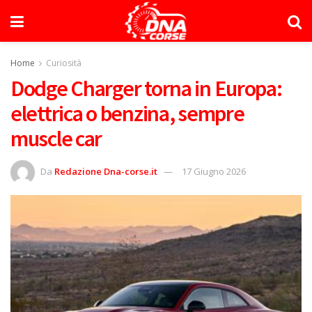
Home
Curiosità
Dodge Charger torna in Europa:
elettrica o benzina, sempre
muscle car
Da
Redazione Dna-corse.it
17 Giugno 2026