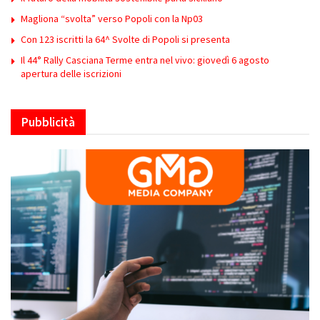
Magliona “svolta” verso Popoli con la Np03
Con 123 iscritti la 64^ Svolte di Popoli si presenta
Il 44° Rally Casciana Terme entra nel vivo: giovedì 6 agosto
apertura delle iscrizioni
Pubblicità