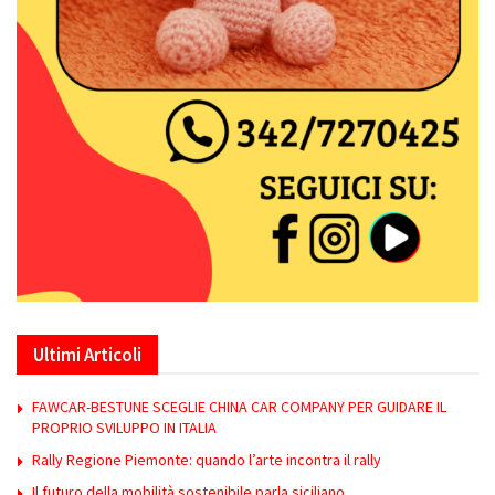
Ultimi Articoli
FAWCAR-BESTUNE SCEGLIE CHINA CAR COMPANY PER GUIDARE IL
PROPRIO SVILUPPO IN ITALIA
Rally Regione Piemonte: quando l’arte incontra il rally
Il futuro della mobilità sostenibile parla siciliano