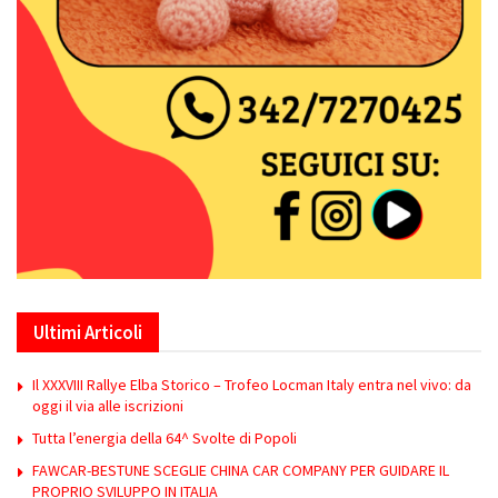
Ultimi Articoli
Il XXXVIII Rallye Elba Storico – Trofeo Locman Italy entra nel vivo: da
oggi il via alle iscrizioni
Tutta l’energia della 64^ Svolte di Popoli
FAWCAR-BESTUNE SCEGLIE CHINA CAR COMPANY PER GUIDARE IL
PROPRIO SVILUPPO IN ITALIA