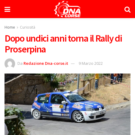
Home
Curiosità
Dopo undici anni torna il Rally di
Proserpina
Da
Redazione Dna-corse.it
9 Marzo 2022