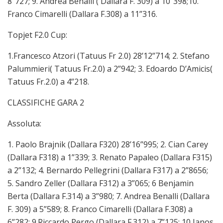
8”727; 9. Andrea Benalli ( Dallara F. 309) a 10”398;10.
Franco Cimarelli (Dallara F.308) a 11”316.
Topjet F2.0 Cup:
1.Francesco Atzori (Tatuus Fr 2.0) 28’12”714; 2. Stefano
Palummieri( Tatuus Fr.2.0) a 2”942; 3. Edoardo D’Amicis(
Tatuus Fr.2.0) a 4”218.
CLASSIFICHE GARA 2
Assoluta:
1. Paolo Brajnik (Dallara F320) 28’16”995; 2. Cian Carey
(Dallara F318) a 1”339; 3. Renato Papaleo (Dallara F315)
a 2”132; 4. Bernardo Pellegrini (Dallara F317) a 2”8656;
5. Sandro Zeller (Dallara F312) a 3”065; 6 Benjamin
Berta (Dallara F.314) a 3”980; 7. Andrea Benalli (Dallara
F. 309) a 5”589; 8. Franco Cimarelli (Dallara F.308) a
6”282; 9.Riccardo Pergo (Dallara F.312) a 7”125; 10 Janos