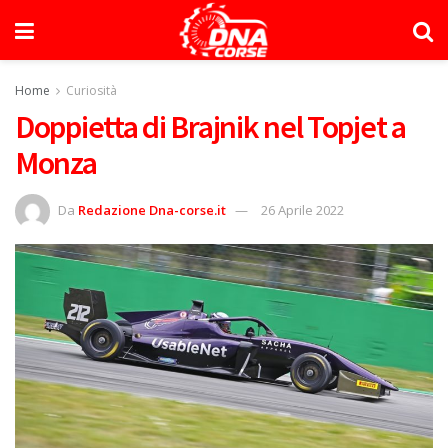
Home
Curiosità
Doppietta di Brajnik nel Topjet a
Monza
Da
Redazione Dna-corse.it
26 Aprile 2022