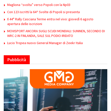
Magliona “svolta” verso Popoli con la Np03
Con 123 iscritti la 64^ Svolte di Popoli si presenta
Il 44° Rally Casciana Terme entra nel vivo: giovedì 6 agosto
apertura delle iscrizioni
MOVISPORT ANCORA SUGLI SCUDI MONDIALI: SUNINEN, SECONDO DI
WRC-2 IN FINLANDIA, SALE SUL PODIO IRIDATO
Lucio Tropea nuovo General Manager di Zeekr Italia
Pubblicità