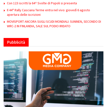
Con 123 iscritti la 64^ Svolte di Popoli si presenta
Il 44° Rally Casciana Terme entra nel vivo: giovedì 6 agosto
apertura delle iscrizioni
MOVISPORT ANCORA SUGLI SCUDI MONDIALI: SUNINEN, SECONDO DI
WRC-2 IN FINLANDIA, SALE SUL PODIO IRIDATO
Pubblicità