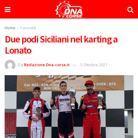
Home
Curiosità
Due podi Siciliani nel karting a
Lonato
Da
Redazione Dna-corse.it
5 Ottobre 2021