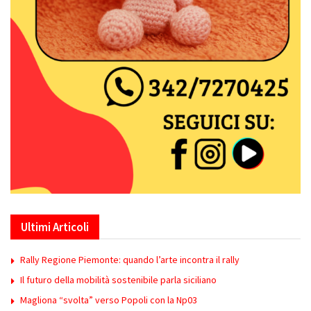
Ultimi Articoli
Rally Regione Piemonte: quando l’arte incontra il rally
Il futuro della mobilità sostenibile parla siciliano
Magliona “svolta” verso Popoli con la Np03