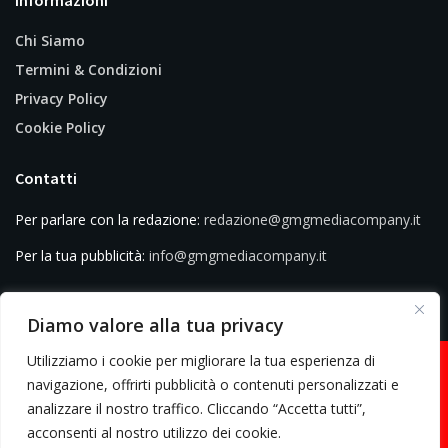
Informazioni
Chi Siamo
Termini & Condizioni
Privacy Policy
Cookie Policy
Contatti
Per parlare con la redazione:
redazione@gmgmediacompany.it
Per la tua pubblicità:
info@gmgmediacompany.it
Diamo valore alla tua privacy
Utilizziamo i cookie per migliorare la tua esperienza di
navigazione, offrirti pubblicità o contenuti personalizzati e
analizzare il nostro traffico. Cliccando “Accetta tutti”,
© 2026 GMG Media Company Di Mossutti Gianluca | Sede legale: Corso
acconsenti al nostro utilizzo dei cookie.
Umberto Maddalena 25 - Cap 83030 - Venticano (AV) | P.IVA: