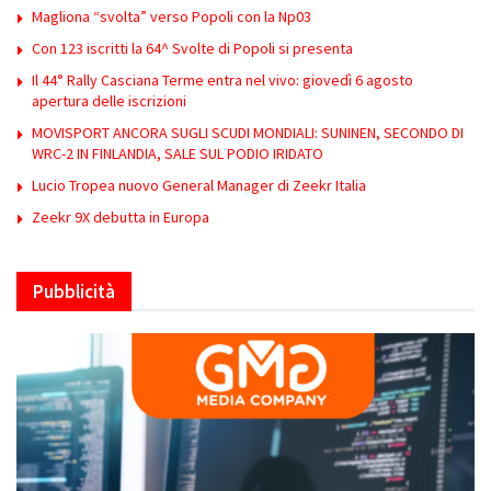
Magliona “svolta” verso Popoli con la Np03
Con 123 iscritti la 64^ Svolte di Popoli si presenta
Il 44° Rally Casciana Terme entra nel vivo: giovedì 6 agosto
apertura delle iscrizioni
MOVISPORT ANCORA SUGLI SCUDI MONDIALI: SUNINEN, SECONDO DI
WRC-2 IN FINLANDIA, SALE SUL PODIO IRIDATO
Lucio Tropea nuovo General Manager di Zeekr Italia
Zeekr 9X debutta in Europa
Pubblicità